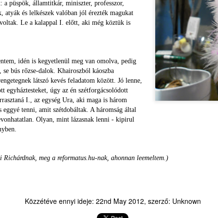
arra gondolok, hogy bármi jön,
nem látott utcákon át,
: a püspök, államtitkár, miniszter, professzor,
reggel új nap kezdődik, az álom
rámosolyogtam egy kölyökvizslát
, atyák és lelkészek valóban jól érezték magukat
csak egyfajta öntisztulása a
sétáltatni próbáló felnőttre, élve
ltak. Le a kalappal I. előtt, aki még köztük is
nyomás alatt lévő agynak. A
azzal, hogy kilátni ki lehet, de
rossz álom jön, aztán elmúlik.
belátni nem, nem látszik, hogy a
Jönnek majd álomtalan, mély
sétám célja nem méterekben,
alvásba ájulások. Mindig jönnek.
hanem eltöltendő percekben
entem, idén is kegyetlenül meg van omolva, pedig
mérhető.
, se bús rőzse-dalok. Khairoszból káoszba
engetegnek látszó kevés feladatom között. Jó lenne,
ott egyháztesteket, úgy az én szétforgácsolódott
e történt velem: a megkönnyebbülésért, amit akkor éreztem, amikor
rrasztaná I., az egység Ura, aki maga is három
án. Nem csak azért volt ez megkönnyebbülés, mert a kánikulában
s eggyé tenni, amit szétdobáltak. A háromság által
felett a kapuzatba faragott alakok az utolsó ítéletből, és szükségem
vonhatatlan. Olyan, mint lázasnak lenni - kipirul
Franciaországban voltam, ahol az égbe törő katedrálisokban maga a
ényben.
Egy átlagos, forró csütörtök
AY
sai Richárdnak, meg a reformatus.hu-nak, ahonnan leemeltem.)
14
Azt álmodtam a tegnapi viharos, villámlós éjjelen, hogy több
kortársam is meghalt daganatos betegségben. Szedtem sorra
ket, elborzadva, hogy milyen szörnyű, nem volt idejük megházasodni,
yermekeket fogadni el, meghízni és/vagy megráncosodni, tündökölni,
Közzétéve ennyi ideje:
22nd May 2012
, szerző: Unknown
égni, összetörni, felépülni, nyikhajkodni, megbölcsülni. Szörnyű álom
lt.