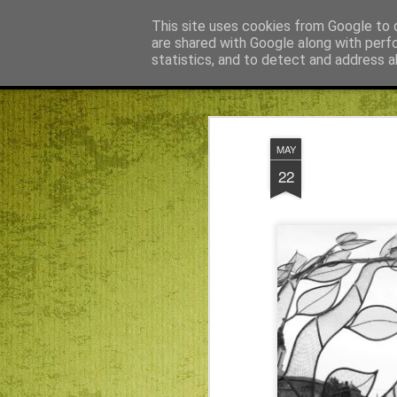
Bagdán Zsuzsi
This site uses cookies from Google to d
are shared with Google along with perf
statistics, and to detect and address a
Magazine
Főoldal
Agnus blog főoldal
Békefy Lajos
MAY
22