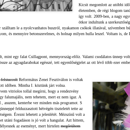
Kicsit megomlott az utóbbi idő
életemben, de régi blogom tanú
így volt. 2009-ben, a nagy eg
ö
tkor indultunk a szerkesztőség
or szálltam le a nyolcvanhatos buszról, nyakamon csókok illatával, szívemben b
yom, és mennyire betonszerelmes, és holnap milyen hulla leszel. Voltam is, de I
t, mint egy falat Csillagpont, mennyország-előíz.
Valami csodálatos ünnep volt
 össze az agyagdarabokat egésszé, tett egyenlőségjelet az ott lévő több ezer embe
Tovább
Erdő
NOV
OCT
15
28
 felstuccolt
Református Zenei Fesztiválon is voltak
Rémálmaim voltak, egész
Pont egy hónapja volt, hogy
tt időben. Mintha I. köztünk járt volna.
éjjel. Hetek óta így megy.
ténferegtem a városban
vem vitriolos tollal megírni, hogy a rendezvény
Kezdek hozzászokni. Hozzá
arra, amerre már nagyon régen
gy falumajális, nem tehetem, mert ez nem igaz. A
lehet. Régebben szörnyűségek
nem. Volt időm, pár órám
n I., asszem, kenterbe ver minden más programot. S
elől kellett elmenekülnöm, az
magamra, határidős utalvány,
nneppé felduzzasztott hétvégén tiszteletét tette az
életemet mentve. Mostanában én
muszáj valamire elkölteni, mert
teszek szörnyűségeket. Nincs
ott van, át nem ruházható, másra
étségem. Érezni lehetett a jelenlétét. Mézszínű volt a
igazából különbség a kétféle
nem fordítható, csak önmagamra.
elet utáni fogadáson is jó volt a hangulat. Azt hittem,
rossz álom között. Minden este
Tejüvegtekintettel caplattam rég
edélyesnek az eseményt, mert hirtelen
megőrültem