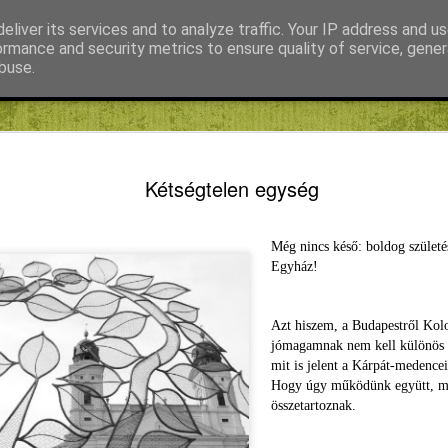
eliver its services and to analyze traffic. Your IP address and u
ormance and security metrics to ensure quality of service, gene
buse.
Fábián Tibor
FIKE blog
Kiss Gábor
Mihály Noémi Katalin
Memento mori
MAY
5
Kétségtelen egység
Megírtam nemrég a fiókomnak, hogy mostanában
volt az a furcsa és szorongató érzésem, hogy 
meg fogok halni. Hogy Isten úgy gondolja, elég lesz, és
Még nincs késő: boldog szület
Volt olyan nap, hogy végig ezen gondolkoztam hazafelé
Béla úton, ahol a váltakozó évszakok be szoktak szökni
Egyház!
Valahogy, nem tudom, mikor és miért, bekúszott a mind
gondolatok közé ez, mint reális lehetőség: miért ne hal
az ember bármikor meg bárhogyan? Akkor is kell valah
Azt hiszem, a Budapestről Kol
viszonyulni a halálhoz, a halálomhoz, ha épp azt gondo
jómagamnak nem kell különös 
nincs itt az ideje.
mit is jelent a Kárpát-medence
Hogy úgy működünk együtt, mi
összetartoznak.