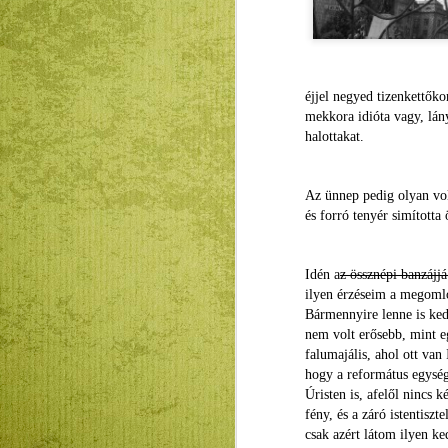
éjjel negyed tizenkettők
mekkora idióta vagy, lán
halottakat.
Az ünnep pedig olyan vol
és forró tenyér simította
Böjti teendők
FEB
10
Idén a
z össznépi banzájjá
Hamvazószerdával
ilyen érzéseim a megomlo
kezdődik a böjti időszak.
Bármennyire lenne is ked
Nekem minden évben más, mert
nem volt erősebb, mint e
eddig sosem voltam vele / benne /
falumajális, ahol ott va
általa elégedett. Sosem éreztem
meg benne a készülés jó ízét, a
hogy a református egységü
megüresedést, az
Úristen is, afelől nincs k
elcsendesedést, pedig évről évre
fény, és a záró istentiszt
egyre többet és többet hagytam
csak azért látom ilyen k