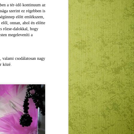
ben a tér-idő kontinuum az
sága szerint ez régebben is
ységünnep előtt emlékszem,
 elől, onnan, ahol én előtte
ús rőzse-dalokkal, hogy
sten megeleveníti a
, valami csodálatosan nagy
r közé.
Imádság hőség idején
JUL
22
Az autóban idefelé elromlott
a légkondi. De nemcsak ott,
az egész világban. Ezt érezzük
most kétezer-ötszázan Tatán,
szédelegve a tűző napsütésben.
Holnap lesz a legmelegebb, még
melegebb, mint ma, pedig már ma
is sokkal melegebb van, mint
tegnap volt. Felkiáltójelként