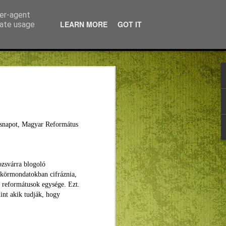
ser-agent
LEARN MORE
GOT IT
rate usage
 pár napig
hamarosan
 hazahív.
ésnapot, Magyar Református
 a Bartók
 a városba.
ennapi
hatna meg
ogy
ozsvárra blogoló
lom, még
körmondatokban cifráznia,
i reformátusok egysége. Ezt.
nt akik tudják, hogy