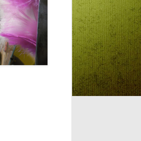
panaszlik az emberek gerincénél
az izzadságfolt. A szoba ugyan
légkondicionált, de a kulcs épp a
tatai Öreg-tavon hajózik a
református ifjúsági találkozó
külföldi vendégeivel.