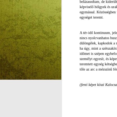
el, hogy az egyre nagyobb
belázasodtam, de kiderült
lemondások egyre igazibbá
képviselő hölgyek és urak
tegyék a böjtömet. Nem tették.
egymással. Közösségben vo
Nem tettem. Nem ez volt az út.
egységet teremt.
Pedig fontos dolognak tartom a
böjtöt, pontosan a megüresedés,
A tér-idő kontinuum, jel
az elcsendesedés miatt,
nincs nyolcvanhatos busz
többletenergiát ad a lemondás, jó
dülöngélek, kapkodok a r
Emlékezni a dagályra
JUL
élni vele.
ha úgy, mint a szétszakít
14
Irigylem magam azért, ami két het
időmet is szépen egybefo
beléptem a metzi katedrális kapuj
személyt egyesít, és képe
szinte apokaliptikusan vibráltak a fejem 
teremtett egység kétségbe
volt a gótikus tér hűvösére. Végre újra 
tőle az arc a mézszínű f
mennyei Jeruzsálem rejtőzik.
M
(fenti képet köszi Kaloc
ő
g
ki
vo